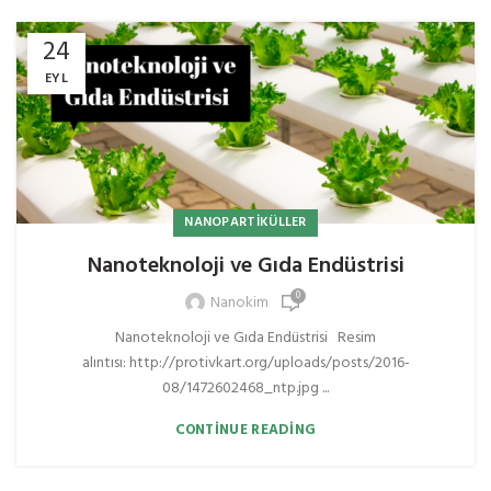
24
EYL
NANOPARTIKÜLLER
Nanoteknoloji ve Gıda Endüstrisi
0
Nanokim
Nanoteknoloji ve Gıda Endüstrisi Resim
alıntısı: http://protivkart.org/uploads/posts/2016-
08/1472602468_ntp.jpg ...
CONTINUE READING