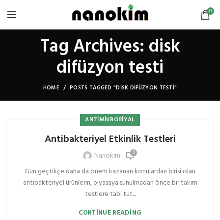
0
Tag Archives: disk
difüzyon testi
HOME
POSTS TAGGED "DISK DIFÜZYON TESTI"
ANTIMIKROBIYAL
Antibakteriyel Etkinlik Testleri
0
Nanokim
Gün geçtikçe daha da önem kazanan konulardan birisi olan
antibakteriyel ürünlerin, piyasaya sunulmadan önce bir takım
testlere tabi tut...
CONTINUE READING