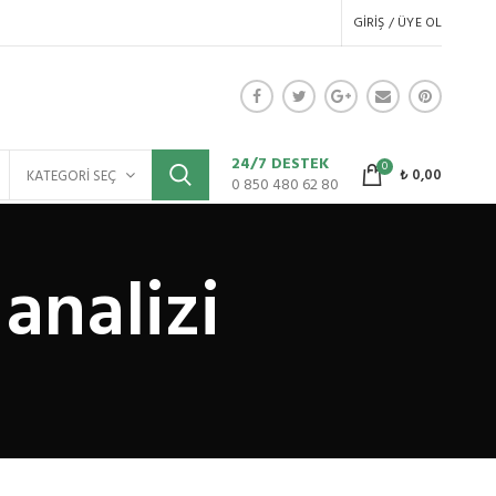
GIRIŞ / ÜYE OL
24/7 DESTEK
0
₺
0,00
KATEGORI SEÇ
0 850 480 62 80
analizi