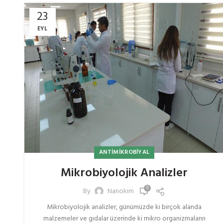
23
EYL
ANTIMIKROBIYAL
Mikrobiyolojik Analizler
0
By
Nanokim
Mikrobiyolojik analizler, günümüzde ki birçok alanda
malzemeler ve gıdalar üzerinde ki mikro organizmaların