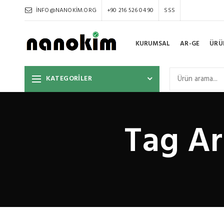
INFO@NANOKIM.ORG
+90 216 526 04 90
SSS
KURUMSAL
AR-GE
ÜRÜ
KATEGORİLER
Tag Ar