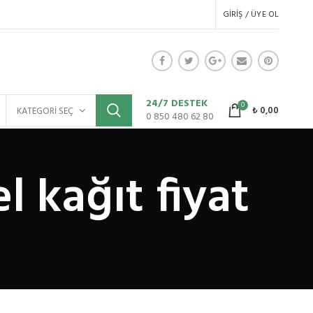
GIRIŞ / ÜYE OL
24/7 DESTEK
0
₺
0,00
KATEGORI SEÇ
0 850 480 62 80
l kağıt fiyat