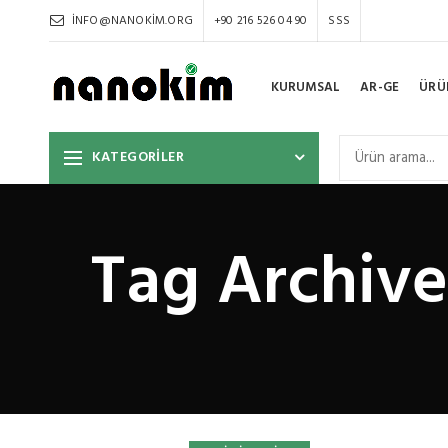
INFO@NANOKIM.ORG
+90 216 526 04 90
SSS
KURUMSAL
AR-GE
ÜRÜ
KATEGORİLER
Tag Archives