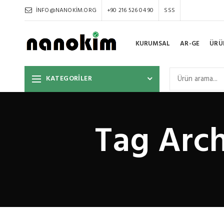
INFO@NANOKIM.ORG
+90 216 526 04 90
SSS
KURUMSAL
AR-GE
ÜRÜ
KATEGORİLER
Tag Arch