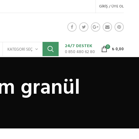
GIRIŞ / ÜYE OL
24/7 DESTEK
0
₺
0,00
KATEGORI SEÇ
0 850 480 62 80
um granül