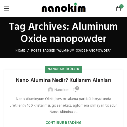
0
Tag Archives: Aluminum
Oxide nanopowder
HOME
POSTS TAGGED "ALUMINUM OXIDE NANOPOWDER"
NANOPARTIKÜLLER
Nano Alumina Nedir? Kullanım Alanları
0
Nanokim
Nano Aluminyum Oksit, beş ortalama partikül boyutunda
üretilen% 100 kristalimsi, gözeneksiz, aglomera olmayan tozdur.
Nano Alümina k...
CONTINUE READING