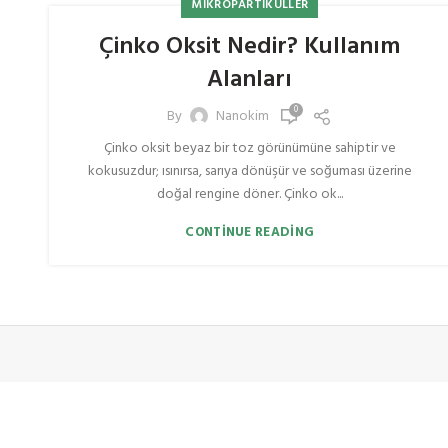
MIKROPARTIKÜLLER
Çinko Oksit Nedir? Kullanım
Alanları
0
By
Nanokim
Çinko oksit beyaz bir toz görünümüne sahiptir ve
kokusuzdur; ısınırsa, sarıya dönüşür ve soğuması üzerine
doğal rengine döner. Çinko ok...
CONTINUE READING