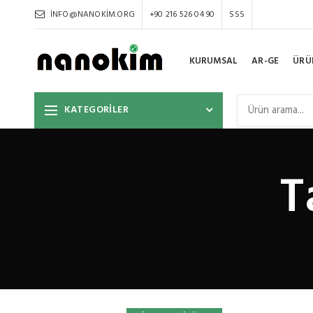
INFO@NANOKIM.ORG
+90 216 526 04 90
SSS
KURUMSAL
AR-GE
ÜRÜ
KATEGORİLER
T