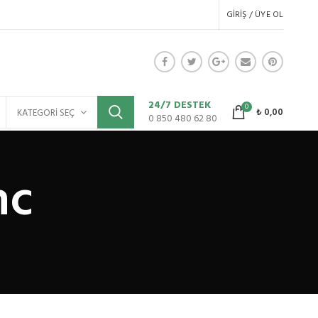
GIRIŞ / ÜYE OL
24/7 DESTEK
0
₺
0,00
KATEGORI SEÇ
0 850 480 62 80
nc