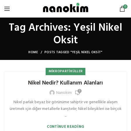
0
Tag Archives: Yeşil Nikel
Oksit
HOME
POSTS TAGGED "YEŞIL NIKEL OKSIT"
MIKROPARTIKÜLLER
Nikel Nedir? Kullanım Alanları
0
Nanokim
Nikel parlak beyaz bir görünüme sahiptir ve genellikle alaşım
üretmek için diğer metallerle karıştırılır; Nikel bileşikleri ise birçok
...
CONTINUE READING