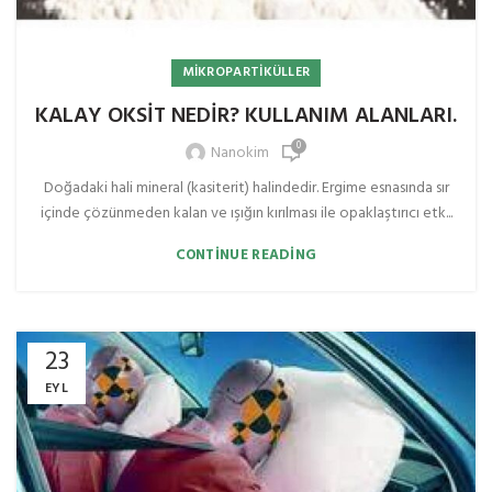
MIKROPARTIKÜLLER
KALAY OKSİT NEDİR? KULLANIM ALANLARI.
0
Nanokim
Doğadaki hali mineral (kasiterit) halindedir. Ergime esnasında sır
içinde çözünmeden kalan ve ışığın kırılması ile opaklaştırıcı etk...
CONTINUE READING
23
EYL