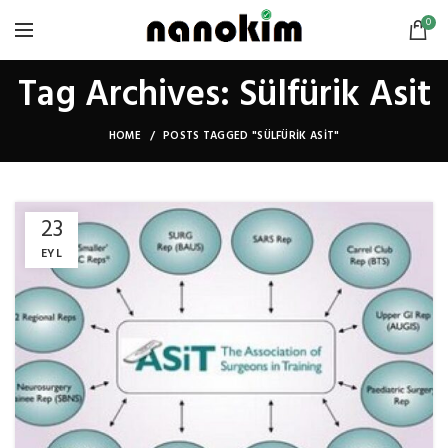
0
Tag Archives: Sülfürik Asit
HOME
POSTS TAGGED "SÜLFÜRIK ASIT"
23
EYL