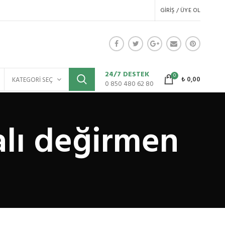
GIRIŞ / ÜYE OL
24/7 DESTEK
0
₺
0,00
KATEGORI SEÇ
0 850 480 62 80
alı değirmen