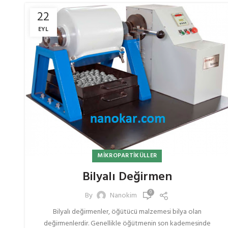
22
EYL
MIKROPARTIKÜLLER
Bilyalı Değirmen
0
By
Nanokim
Bilyalı değirmenler, öğütücü malzemesi bilya olan
değirmenlerdir. Genellikle öğütmenin son kademesinde