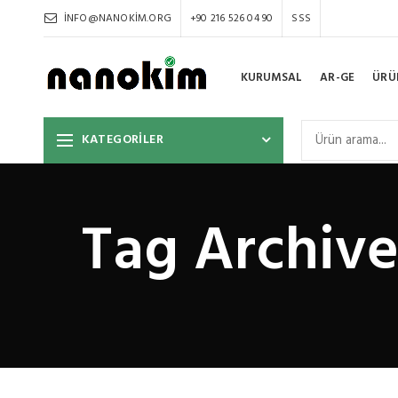
INFO@NANOKIM.ORG
+90 216 526 04 90
SSS
KURUMSAL
AR-GE
ÜRÜ
KATEGORİLER
Tag Archive