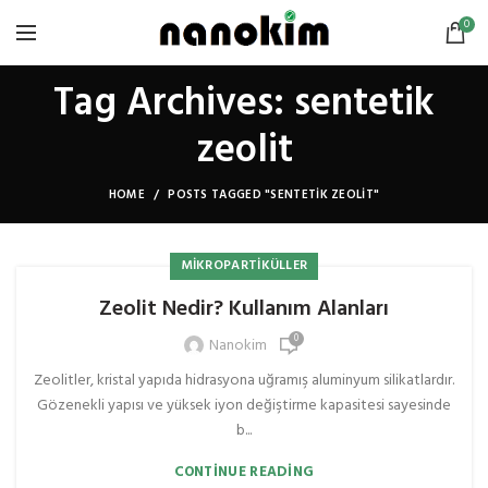
0
Tag Archives: sentetik
zeolit
HOME
POSTS TAGGED "SENTETIK ZEOLIT"
MIKROPARTIKÜLLER
Zeolit Nedir? Kullanım Alanları
0
Nanokim
Zeolitler, kristal yapıda hidrasyona uğramış aluminyum silikatlardır.
Gözenekli yapısı ve yüksek iyon değiştirme kapasitesi sayesinde
b...
CONTINUE READING