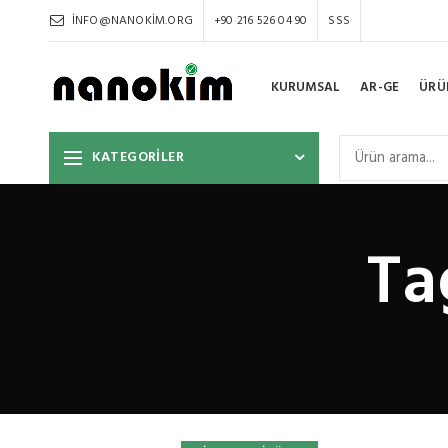
INFO@NANOKIM.ORG
+90 216 526 04 90
SSS
KURUMSAL
AR-GE
ÜRÜ
KATEGORİLER
Ta