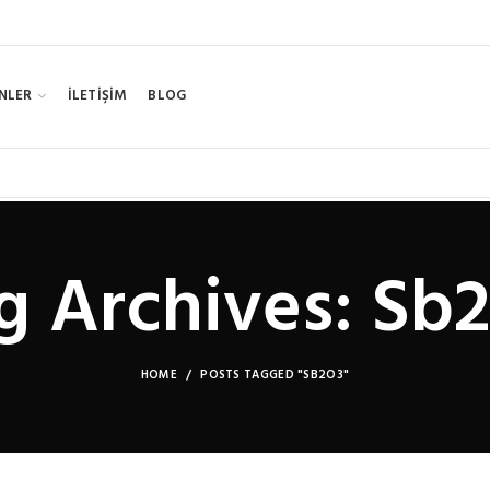
NLER
İLETİŞİM
BLOG
g Archives: Sb
HOME
POSTS TAGGED "SB2O3"