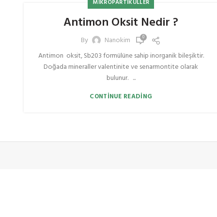
MIKROPARTIKÜLLER
Antimon Oksit Nedir ?
0
By
Nanokim
Antimon oksit, Sb203 formülüne sahip inorganik bileşiktir.
Doğada mineraller valentinite ve senarmontite olarak
bulunur. ...
CONTINUE READING