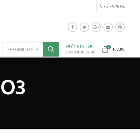
GIRIŞ / ÜYE OL
24/7 DESTEK
0
₺
0,00
KATEGORI SEÇ
0 850 480 62 80
2O3