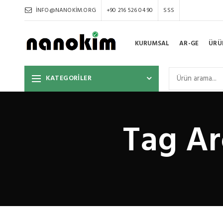
INFO@NANOKIM.ORG
+90 216 526 04 90
SSS
KURUMSAL
AR-GE
ÜRÜ
KATEGORİLER
Tag Ar