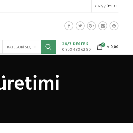
GIRIŞ / ÜYE OL
24/7 DESTEK
0
₺
0,00
KATEGORI SEÇ
0 850 480 62 80
üretimi