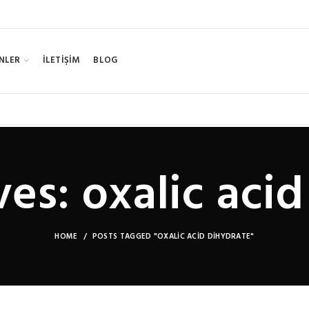
NLER
İLETİŞİM
BLOG
es: oxalic aci
HOME
POSTS TAGGED "OXALIC ACID DIHYDRATE"