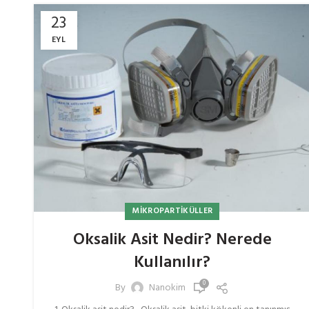
23
EYL
MIKROPARTIKÜLLER
Oksalik Asit Nedir? Nerede
Kullanılır?
0
By
Nanokim