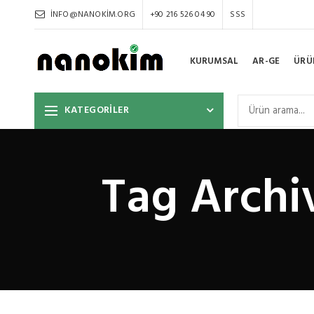
INFO@NANOKIM.ORG
+90 216 526 04 90
SSS
KURUMSAL
AR-GE
ÜRÜ
KATEGORİLER
Tag Archiv