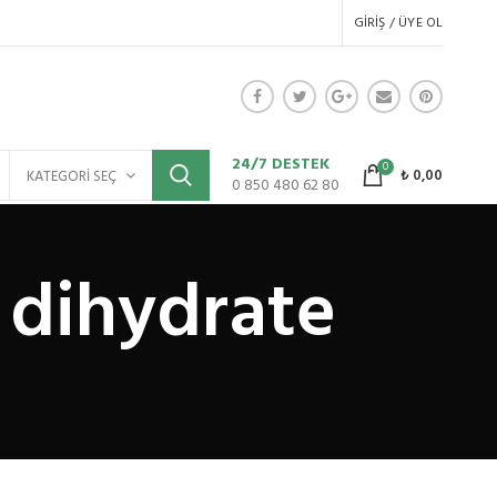
GIRIŞ / ÜYE OL
24/7 DESTEK
0
₺
0,00
KATEGORI SEÇ
0 850 480 62 80
d dihydrate