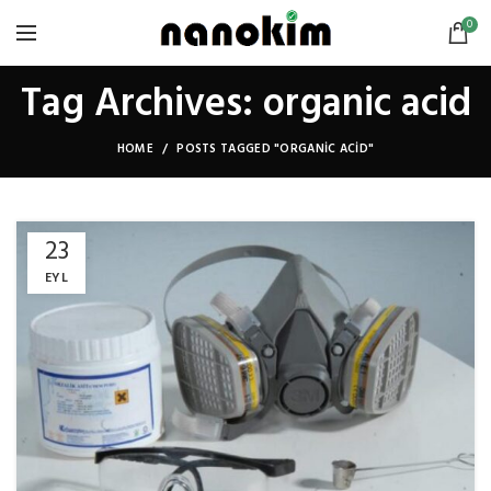
0
Tag Archives: organic acid
HOME
POSTS TAGGED "ORGANIC ACID"
23
EYL