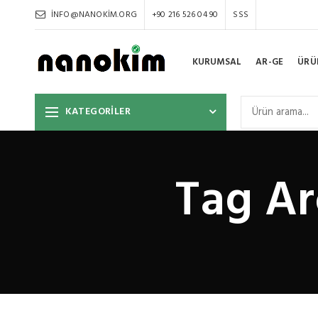
INFO@NANOKIM.ORG
+90 216 526 04 90
SSS
KURUMSAL
AR-GE
ÜRÜ
KATEGORİLER
Tag Ar