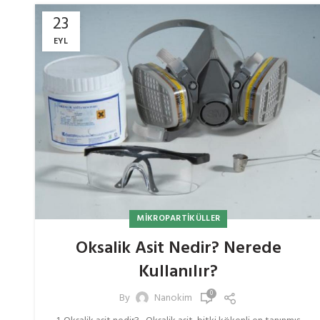
23
EYL
MIKROPARTIKÜLLER
Oksalik Asit Nedir? Nerede
Kullanılır?
0
By
Nanokim