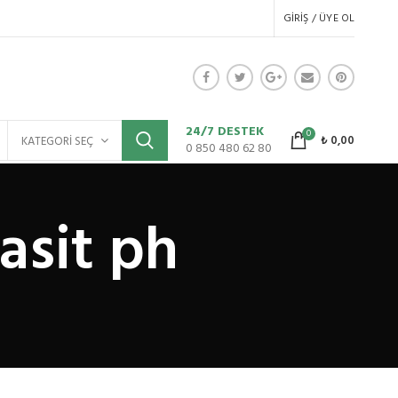
GIRIŞ / ÜYE OL
24/7 DESTEK
0
₺
0,00
KATEGORI SEÇ
0 850 480 62 80
asit ph