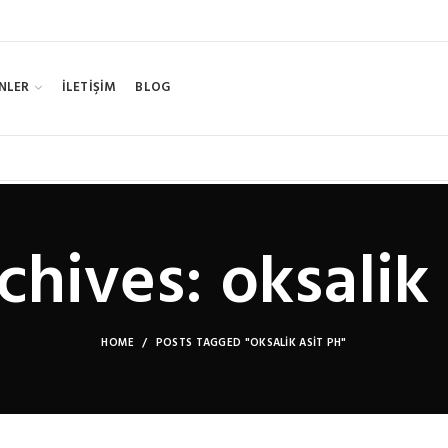
NLER
İLETİŞİM
BLOG
chives: oksalik 
HOME
POSTS TAGGED "OKSALIK ASIT PH"