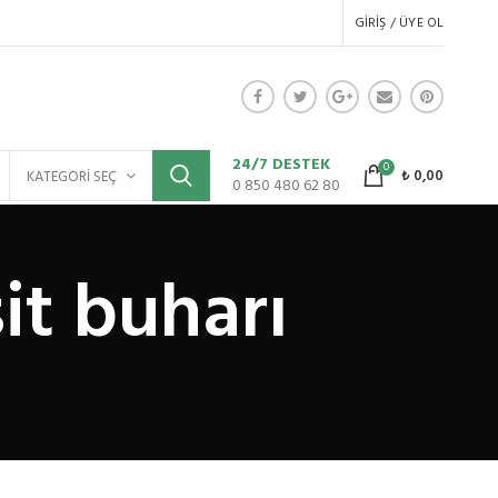
GIRIŞ / ÜYE OL
24/7 DESTEK
0
₺
0,00
KATEGORI SEÇ
0 850 480 62 80
it buharı