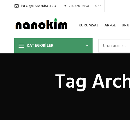
INFO@NANOKIM.ORG
+90 216 526 04 90
SSS
KURUMSAL
AR-GE
ÜRÜ
KATEGORİLER
Tag Arch