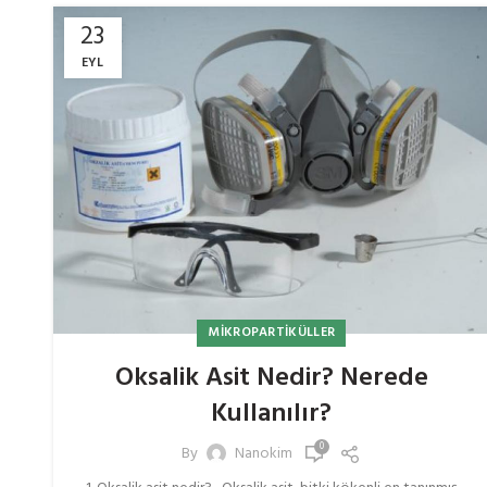
23
EYL
MIKROPARTIKÜLLER
Oksalik Asit Nedir? Nerede
Kullanılır?
0
By
Nanokim