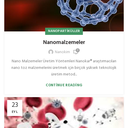
NANOPARTIKÜLLER
Nanomalzemeler
0
Nanokim
Nano Malzemeler Üretim Yöntemleri Nanokar® araştırmacıları
nano toz malzemelerini üretmek için birçok yüksek teknolojik
üretim metod...
CONTINUE READING
23
EYL