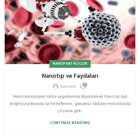
NANOPARTIKÜLLER
Nanotıp ve Faydaları
0
Nanokim
Nanoteknolojinin tıbba uygulanması düşünülerek Nanotıp dalı
doğmuştur.Burada ise hedeflenen , günümüz tıbbının metotlarıyla
çözüme gidi...
CONTINUE READING