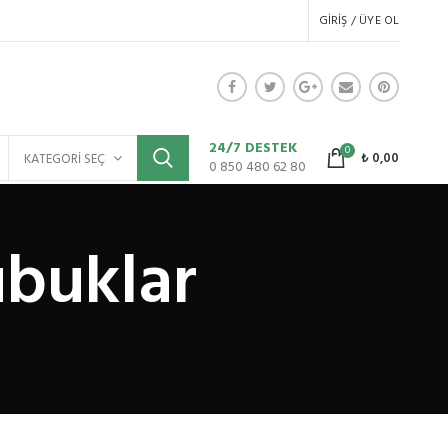
GIRIŞ / ÜYE OL
24/7 DESTEK
0
₺
0,00
KATEGORI SEÇ
0 850 480 62 80
ubuklar