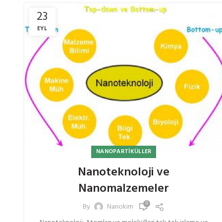
23
EYL
NANOPARTIKÜLLER
Nanoteknoloji ve
Nanomalzemeler
0
By
Nanokim