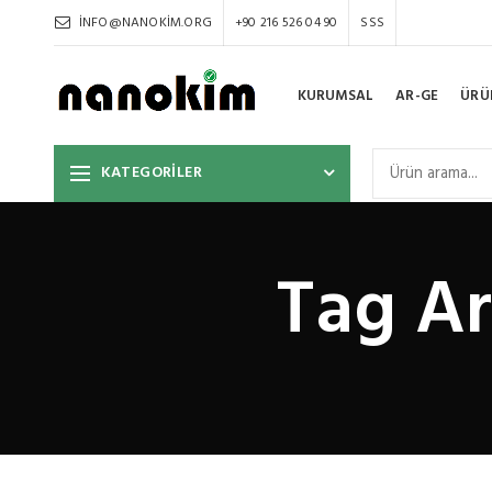
INFO@NANOKIM.ORG
+90 216 526 04 90
SSS
KURUMSAL
AR-GE
ÜRÜ
KATEGORİLER
Tag Ar