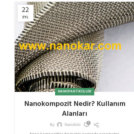
22
EYL
NANOPARTIKÜLLER
Nanokompozit Nedir? Kullanım
Alanları
0
By
Nanokim