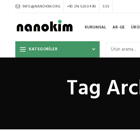
INFO@NANOKIM.ORG
+90 216 526 04 90
SSS
KURUMSAL
AR-GE
ÜRÜ
KATEGORİLER
Tag Arc