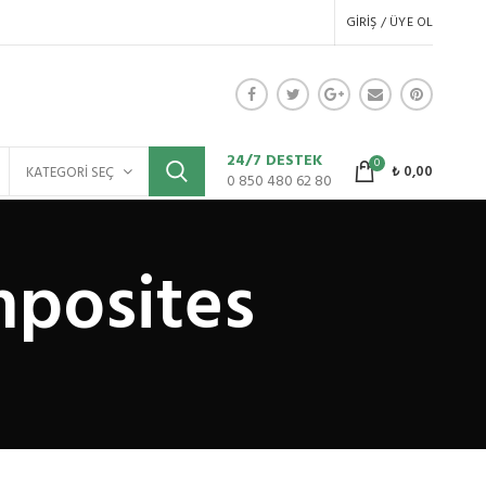
GIRIŞ / ÜYE OL
24/7 DESTEK
0
₺
0,00
KATEGORI SEÇ
0 850 480 62 80
mposites