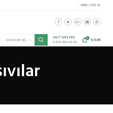
GIRIŞ / ÜYE OL
24/7 DESTEK
0
₺
0,00
KATEGORI SEÇ
0 850 480 62 80
ıvılar