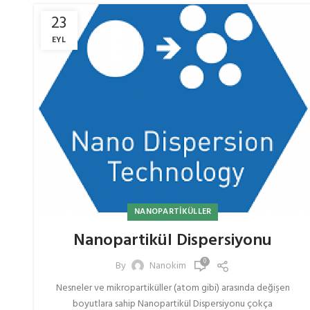
23
EYL
NANOPARTIKÜLLER
Nanopartikül Dispersiyonu
0
By
Nanokim
Nesneler ve mikropartiküller (atom gibi) arasında değişen
boyutlara sahip Nanopartikül Dispersiyonu çokça