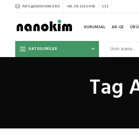
INFO@NANOKIM.ORG
+90 216 526 04 90
SSS
KURUMSAL
AR-GE
ÜRÜ
KATEGORİLER
Tag A