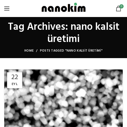
0
Tag Archives: nano kalsit
üretimi
HOME
POSTS TAGGED "NANO KALSIT ÜRETIMI"
22
EYL