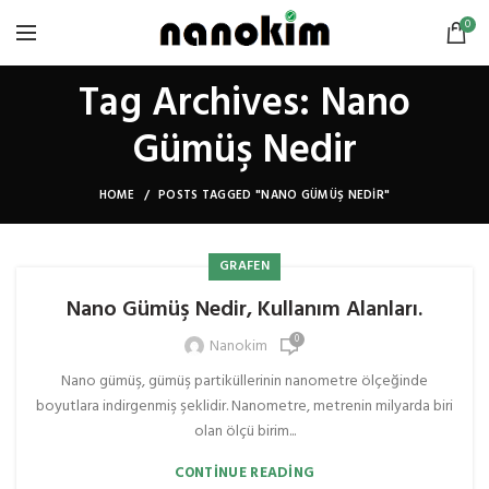
0
Tag Archives: Nano
Gümüş Nedir
HOME
POSTS TAGGED "NANO GÜMÜŞ NEDIR"
GRAFEN
Nano Gümüş Nedir, Kullanım Alanları.
0
Nanokim
Nano gümüş, gümüş partiküllerinin nanometre ölçeğinde
boyutlara indirgenmiş şeklidir. Nanometre, metrenin milyarda biri
olan ölçü birim...
CONTINUE READING