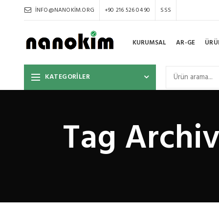
INFO@NANOKIM.ORG
+90 216 526 04 90
SSS
KURUMSAL
AR-GE
ÜRÜ
KATEGORİLER
Tag Archiv