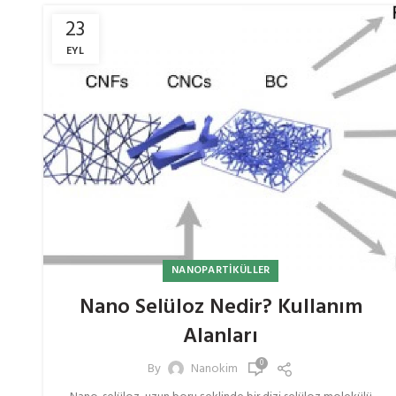
23
EYL
NANOPARTIKÜLLER
Nano Selüloz Nedir? Kullanım
Alanları
0
By
Nanokim