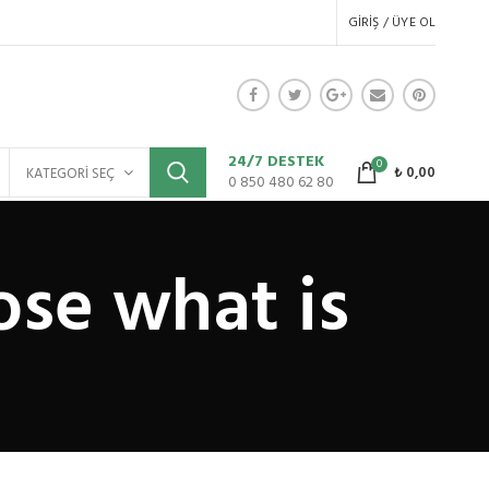
GIRIŞ / ÜYE OL
24/7 DESTEK
0
₺
0,00
KATEGORI SEÇ
0 850 480 62 80
ose what is