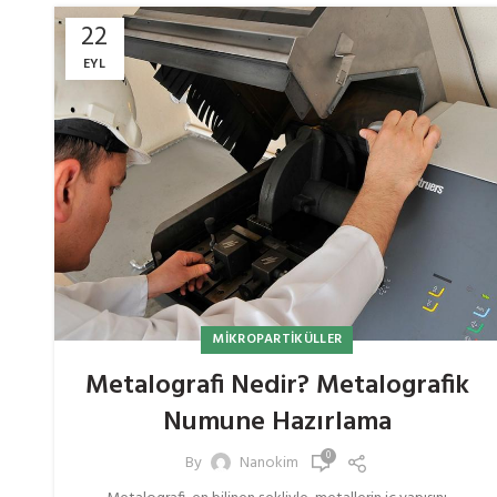
22
EYL
MIKROPARTIKÜLLER
Metalografi Nedir? Metalografik
Numune Hazırlama
0
By
Nanokim