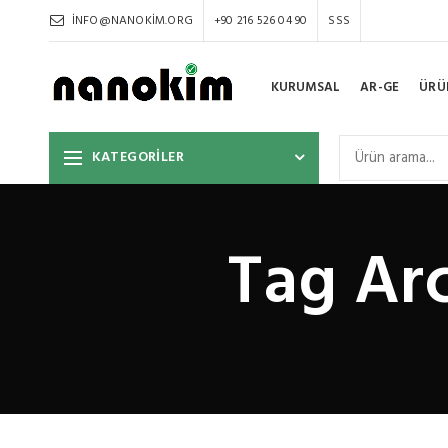
INFO@NANOKIM.ORG
+90 216 526 04 90
SSS
KURUMSAL
AR-GE
ÜRÜ
KATEGORİLER
Tag Arc