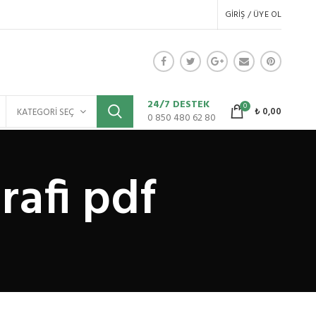
GIRIŞ / ÜYE OL
24/7 DESTEK
0
₺
0,00
KATEGORI SEÇ
0 850 480 62 80
rafi pdf