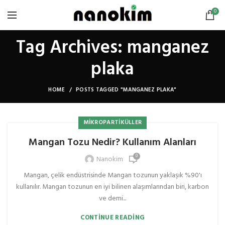
0
Tag Archives: manganez
plaka
HOME
POSTS TAGGED "MANGANEZ PLAKA"
MIKROPARTIKÜLLER
Mangan Tozu Nedir? Kullanım Alanları
0
Nanokim
Mangan, çelik endüstrisinde Mangan tozunun yaklaşık %90'ı
kullanılır. Mangan tozunun en iyi bilinen alaşımlarından biri, karbon
ve demi...
CONTINUE READING