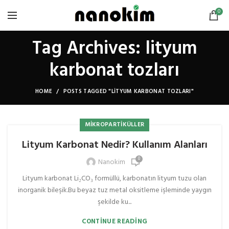
0
Tag Archives: lityum
karbonat tozları
HOME
POSTS TAGGED "LITYUM KARBONAT TOZLARI"
MIKROPARTIKÜLLER
Lityum Karbonat Nedir? Kullanım Alanları
0
Nanokim
Lityum karbonat Li₂CO₃ formüllü, karbonatın lityum tuzu olan
inorganik bileşik.Bu beyaz tuz metal oksitleme işleminde yaygın
şekilde ku...
CONTINUE READING