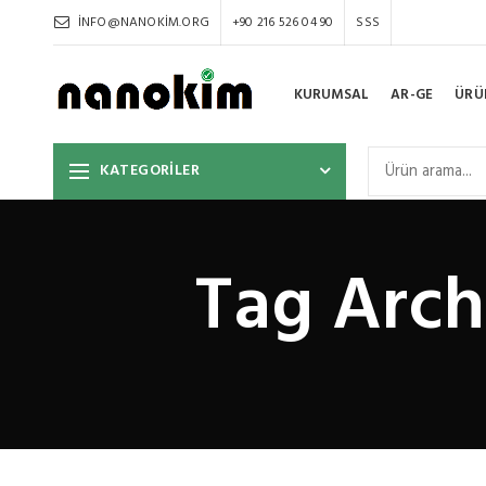
INFO@NANOKIM.ORG
+90 216 526 04 90
SSS
KURUMSAL
AR-GE
ÜRÜ
KATEGORİLER
Tag Arch