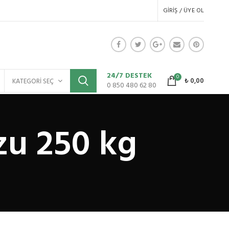
GIRIŞ / ÜYE OL
24/7 DESTEK
0
₺
0,00
KATEGORI SEÇ
0 850 480 62 80
zu 250 kg