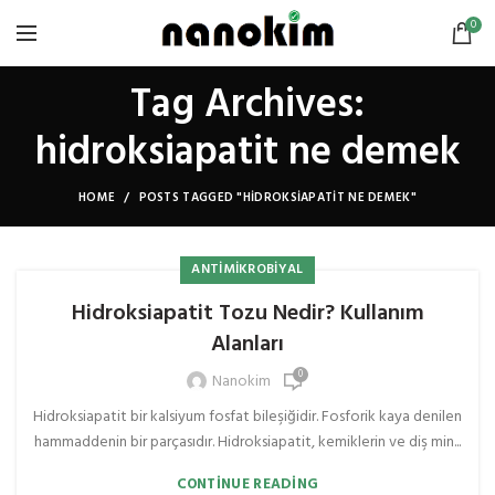
0
Tag Archives:
hidroksiapatit ne demek
HOME
POSTS TAGGED "HIDROKSIAPATIT NE DEMEK"
ANTIMIKROBIYAL
Hidroksiapatit Tozu Nedir? Kullanım
Alanları
0
Nanokim
Hidroksiapatit bir kalsiyum fosfat bileşiğidir. Fosforik kaya denilen
hammaddenin bir parçasıdır. Hidroksiapatit, kemiklerin ve diş min...
CONTINUE READING