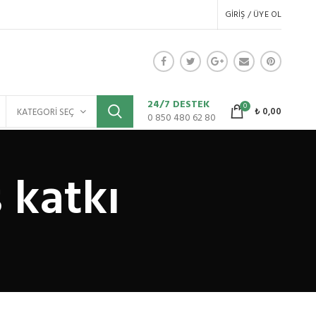
GIRIŞ / ÜYE OL
24/7 DESTEK
0
₺
0,00
KATEGORI SEÇ
0 850 480 62 80
 katkı