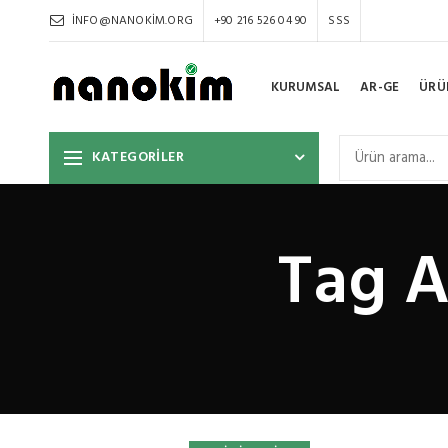
INFO@NANOKIM.ORG
+90 216 526 04 90
SSS
KURUMSAL
AR-GE
ÜRÜ
KATEGORİLER
Tag A