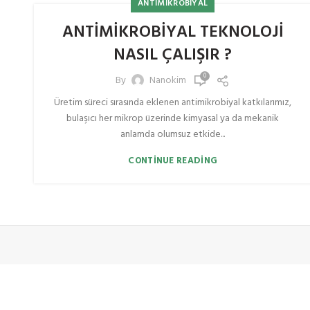
ANTIMIKROBIYAL
ANTİMİKROBİYAL TEKNOLOJİ
NASIL ÇALIŞIR ?
0
By
Nanokim
Üretim süreci sırasında eklenen antimikrobiyal katkılarımız,
bulaşıcı her mikrop üzerinde kimyasal ya da mekanik
anlamda olumsuz etkide...
CONTINUE READING