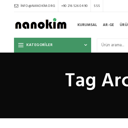
INFO@NANOKIM.ORG
+90 216 526 04 90
SSS
KURUMSAL
AR-GE
ÜRÜ
KATEGORİLER
Tag Arc