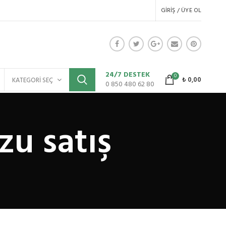
GIRIŞ / ÜYE OL
24/7 DESTEK
0
₺
0,00
KATEGORI SEÇ
0 850 480 62 80
zu satış