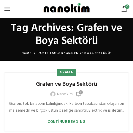
0
Tag Archives: Grafen ve
Boya Sektörü
HOME
POSTS TAGGED "GRAFEN VE BOYA SEKTÖRÜ"
GRAFEN
Grafen ve Boya Sektörü
0
Nanokim
Grafen, tek bir atom kalınlığındaki karbon tabakasından oluşan bir
malzemedir ve birçok üstün özelliğe sahiptir. Elektrik ve ısı iletim...
CONTINUE READING