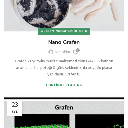
,
GRAFEN
NANOPARTIKÜLLER
Nano Grafen
0
Nanokim
Grafen 21. yüzyılın mucize malzemesi olan GRAFEN karbon
atomunun bal peteği örgüsü şeklindeki iki boyutlu planar
yapıdadır. Grafen k...
CONTINUE READING
23
EYL