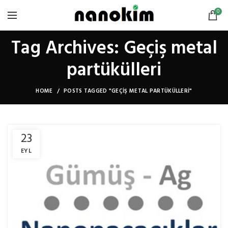
0
Tag Archives: Geçiş metal
partükülleri
HOME
POSTS TAGGED "GEÇIŞ METAL PARTÜKÜLLERI"
23
EYL