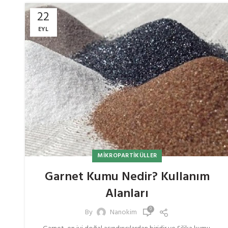
22
EYL
MIKROPARTIKÜLLER
Garnet Kumu Nedir? Kullanım
Alanları
0
By
Nanokim