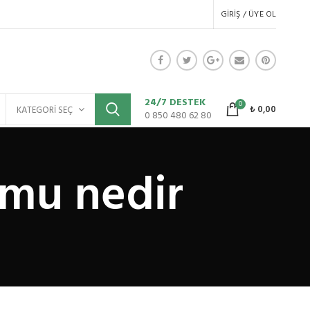
GIRIŞ / ÜYE OL
24/7 DESTEK
0
₺
0,00
KATEGORI SEÇ
0 850 480 62 80
umu nedir