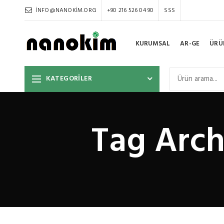
INFO@NANOKIM.ORG
+90 216 526 04 90
SSS
KURUMSAL
AR-GE
ÜRÜ
KATEGORİLER
Tag Arch