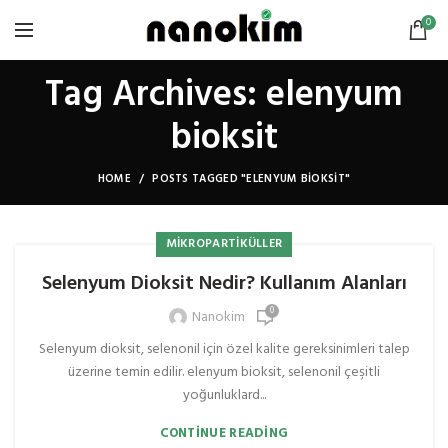
0
Tag Archives: elenyum
bioksit
HOME
POSTS TAGGED "ELENYUM BIOKSIT"
MIKROPARTIKÜLLER
Selenyum Dioksit Nedir? Kullanım Alanları
0
Nanokim
Selenyum dioksit, selenonil için özel kalite gereksinimleri talep
üzerine temin edilir. elenyum bioksit, selenonil çeşitli
yoğunluklard...
CONTINUE READING