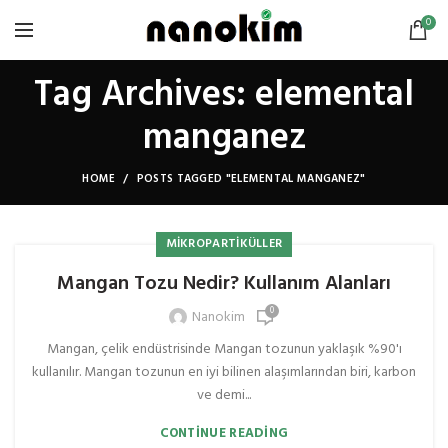
0
Tag Archives: elemental
manganez
HOME
POSTS TAGGED "ELEMENTAL MANGANEZ"
MIKROPARTIKÜLLER
Mangan Tozu Nedir? Kullanım Alanları
0
Nanokim
Mangan, çelik endüstrisinde Mangan tozunun yaklaşık %90'ı
kullanılır. Mangan tozunun en iyi bilinen alaşımlarından biri, karbon
ve demi...
CONTINUE READING