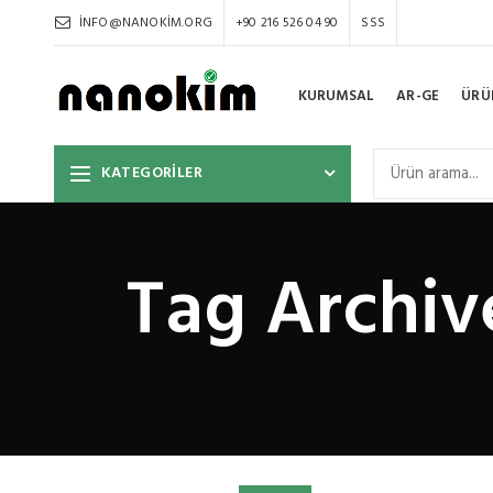
INFO@NANOKIM.ORG
+90 216 526 04 90
SSS
KURUMSAL
AR-GE
ÜRÜ
KATEGORİLER
Tag Archive