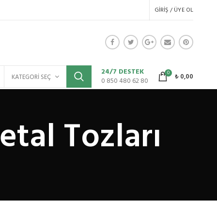
GIRIŞ / ÜYE OL
24/7 DESTEK
0
₺
0,00
KATEGORI SEÇ
0 850 480 62 80
etal Tozları