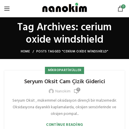
0
Tag Archives: cerium
oxide windshield
HOME
POSTS TAGGED "CERIUM OXIDE WINDSHIELD"
MIKROPARTIKÜLLER
Seryum Oksit Cam Çizik Giderici
0
Nanokim
Seryum Oksit , mükemmel oksidasyon dirençli bir malzemedir.
Oksidasyona dayanıklı kaplamalarda, oksijen sensörlerinde ve
oksijen pompal...
CONTINUE READING