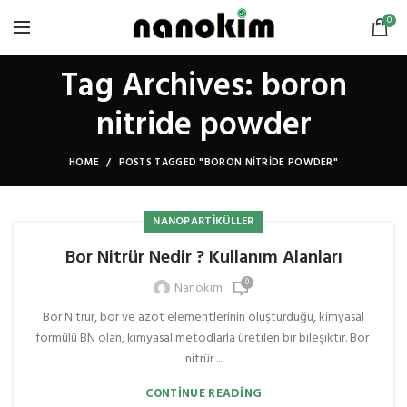
0
Tag Archives: boron
nitride powder
HOME
POSTS TAGGED "BORON NITRIDE POWDER"
NANOPARTIKÜLLER
Bor Nitrür Nedir ? Kullanım Alanları
0
Nanokim
Bor Nitrür, bor ve azot elementlerinin oluşturduğu, kimyasal
formülü BN olan, kimyasal metodlarla üretilen bir bileşiktir. Bor
nitrür ...
CONTINUE READING