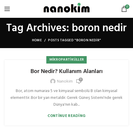
0
Tag Archives: boron nedir
HOME
POSTS TAGGED "BORON NEDIR"
MIKROPARTIKÜLLER
Bor Nedir? Kullanım Alanları
0
Nanokim
Bor, atom numarası 5 ve kimyasal sembolü B olan kimyasal
elementtir. Bor bir yarı metaldir. Gerek Güneş Sistemi'nde gerek
Dünya'nın kab...
CONTINUE READING