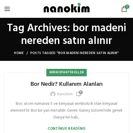
0
Tag Archives: bor madeni
nereden satın alınır
HOME
POSTS TAGGED "BOR MADENI NEREDEN SATIN ALINIR"
MIKROPARTIKÜLLER
Bor Nedir? Kullanım Alanları
0
Nanokim
Bor, atom numarası 5 ve kimyasal sembolü B olan kimyasal
elementtir. Bor bir yarı metaldir. Gerek Güneş Sistemi'nde gerek
Dünya'nın kab...
CONTINUE READING