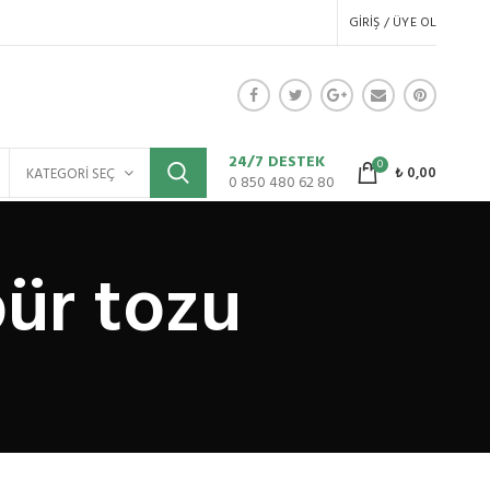
GIRIŞ / ÜYE OL
24/7 DESTEK
0
₺
0,00
KATEGORI SEÇ
0 850 480 62 80
bür tozu