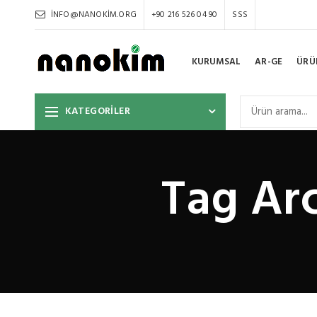
INFO@NANOKIM.ORG
+90 216 526 04 90
SSS
KURUMSAL
AR-GE
ÜRÜ
KATEGORİLER
Tag Arc