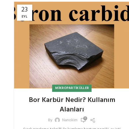
23
EYL
MIKROPARTIKÜLLER
Bor Karbür Nedir? Kullanım
Alanları
0
By
Nanokim