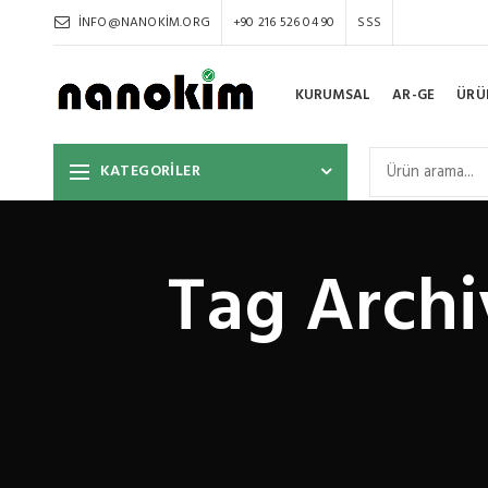
INFO@NANOKIM.ORG
+90 216 526 04 90
SSS
KURUMSAL
AR-GE
ÜRÜ
KATEGORİLER
Tag Archi