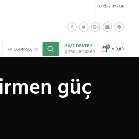
GIRIŞ / ÜYE OL
24/7 DESTEK
0
₺
0,00
KATEGORI SEÇ
0 850 480 62 80
ğirmen güç