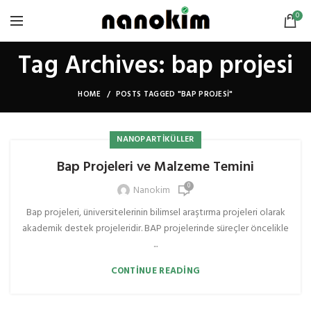
0
Tag Archives: bap projesi
HOME
POSTS TAGGED "BAP PROJESI"
NANOPARTIKÜLLER
Bap Projeleri ve Malzeme Temini
0
Nanokim
Bap projeleri, üniversitelerinin bilimsel araştırma projeleri olarak
akademik destek projeleridir. BAP projelerinde süreçler öncelikle
...
CONTINUE READING