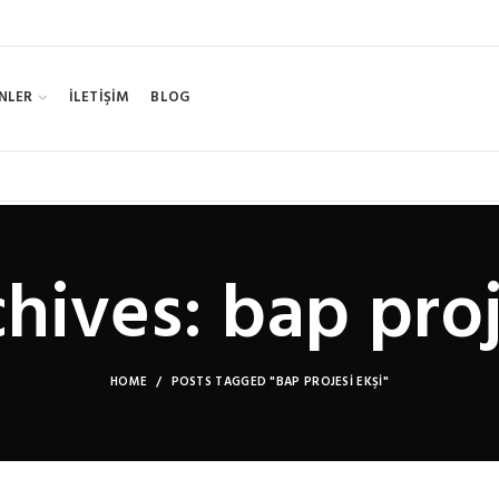
NLER
İLETİŞİM
BLOG
hives: bap proj
HOME
POSTS TAGGED "BAP PROJESI EKŞI"