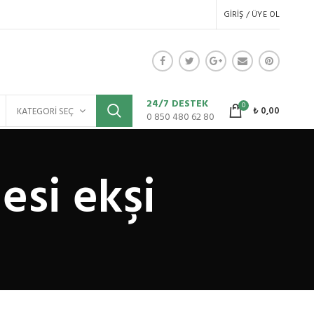
GIRIŞ / ÜYE OL
24/7 DESTEK
0
₺
0,00
KATEGORI SEÇ
0 850 480 62 80
esi ekşi