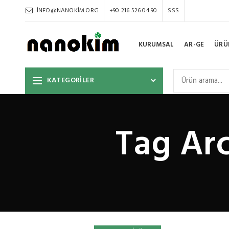
INFO@NANOKIM.ORG
+90 216 526 04 90
SSS
KURUMSAL
AR-GE
ÜRÜ
KATEGORİLER
Tag Arc