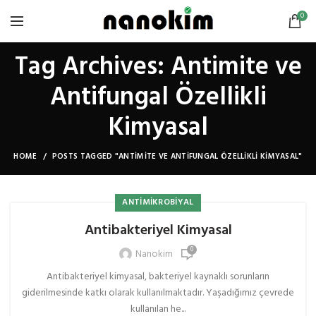
0
Tag Archives: Antimite ve
Antifungal Özellikli
Kimyasal
HOME
POSTS TAGGED "ANTIMITE VE ANTIFUNGAL ÖZELLIKLI KIMYASAL"
ANTIMIKROBIYAL
Antibakteriyel Kimyasal
0
Nanokim
Antibakteriyel kimyasal, bakteriyel kaynaklı sorunların
giderilmesinde katkı olarak kullanılmaktadır. Yaşadığımız çevrede
kullanılan he...