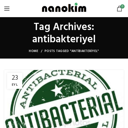
0
Tag Archives:
antibakteriyel
HOME
POSTS TAGGED "ANTIBAKTERIYEL"
23
EYL