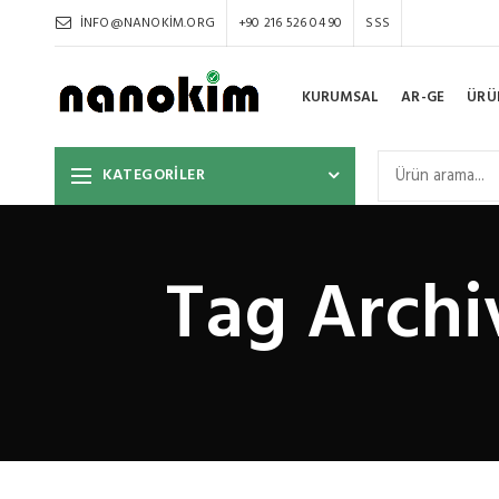
INFO@NANOKIM.ORG
+90 216 526 04 90
SSS
KURUMSAL
AR-GE
ÜRÜ
KATEGORİLER
Tag Archiv