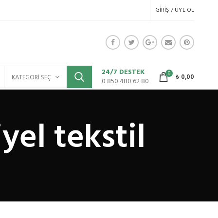
GIRIŞ / ÜYE OL
24/7 DESTEK
0
₺
0,00
KATEGORI SEÇ
0 850 480 62 80
yel tekstil