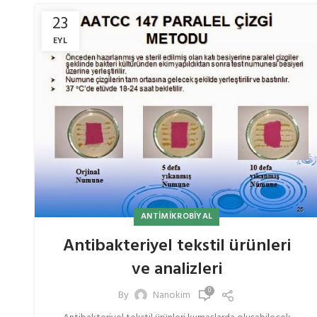
23
EYL
ANTIMIKROBIYAL
Antibakteriyel tekstil ürünleri
ve analizleri
0
By
Nanokim